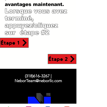
avantages maintenant.
Lorsque vous avez
terminé,
appuyez/cliquez
sur étape #2
Étape 1
Étape 2
(318)616-3267
|
NeborTeam@neborllc.com