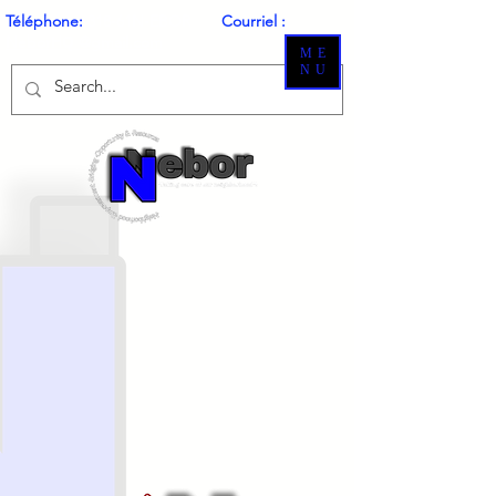
Téléphone:
318-61N-EBOR
Courriel :
NeborH
@gmail.com
Q
ME
NU