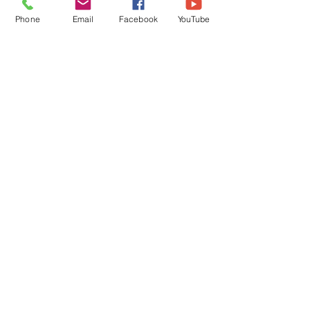
Phone
Email
Facebook
YouTube
N
eighborhood
E
mpowerment,
B
ridgin
g
O
pportunity &
R
esources
"Taking care of our neighborhood"!
Translation Disclaimer
#NeborPromise
Connectez-vous pour
communiquer avec les
membres