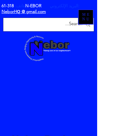
البريد الإلكتروني:
318-61N-EBOR
هاتف:
NeborH
@ gmail.com
Q
ME
NU